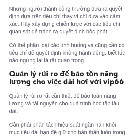
Những người thành công thường đưa ra quyết
định dựa trên tiêu chí thay vì chỉ dựa vào cảm
xúc. Hãy xây dựng chiến lược với các tiêu chí
quan sát để tránh ra quyết định bộc phát.
Có thể phân loại các tình huống và cũng cần có
tiêu chí để quyết định không hành động, biết lúc
nào ngừng lại là rất quan trọng.
Quản lý rủi ro để bảo tồn năng
lượng cho việc dài hơi với vip66
Quản lý rủi ro rất cần thiết để bảo toàn năng
lượng và tài nguyên cho quá trình học tập lâu
dài.
Cần phải phân tách hiệu suất ngắn hạn khỏi
mục tiêu dài hạn để giữ cho bản thân luôn trong