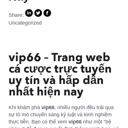
Share:
Uncategorized
vip66 – Trang web
cá cược trực tuyến
uy tín và hấp dẫn
nhất hiện nay
Khi khám phá
vip66
, nhiều người đều trải qua
sự tò mò chuyển sang kỷ luật và kinh nghiệm
thực tiễn. Bạn có thể xem
vip66
như một “bệ