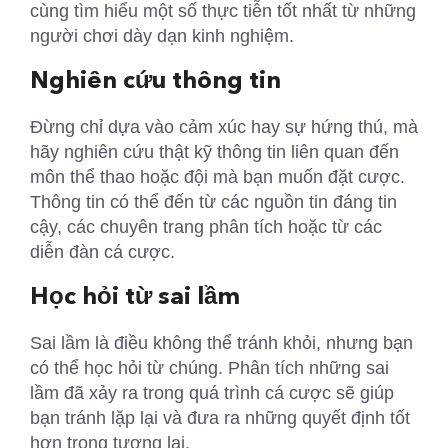
cùng tìm hiểu một số thực tiễn tốt nhất từ những
người chơi dày dạn kinh nghiệm.
Nghiên cứu thông tin
Đừng chỉ dựa vào cảm xúc hay sự hứng thú, mà
hãy nghiên cứu thật kỹ thông tin liên quan đến
môn thể thao hoặc đội mà bạn muốn đặt cược.
Thông tin có thể đến từ các nguồn tin đáng tin
cậy, các chuyên trang phân tích hoặc từ các
diễn đàn cá cược.
Học hỏi từ sai lầm
Sai lầm là điều không thể tránh khỏi, nhưng bạn
có thể học hỏi từ chúng. Phân tích những sai
lầm đã xảy ra trong quá trình cá cược sẽ giúp
bạn tránh lặp lại và đưa ra những quyết định tốt
hơn trong tương lai.