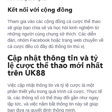
Kết nối với cộng đồng
Tham gia vào các cộng đồng cá cược thể thao
sẽ giúp bạn chia sẻ và học hỏi kinh nghiệm từ
những người cùng chung sở thích. Các diễn
đàn, nhóm Facebook hoặc trang web chuyên về
cá cược đều có đầy đủ thông tin thú vị.
Cập nhật thông tin và tỷ
lệ cược thể thao mới nhất
trên UK88
Việc cập nhật thông tin và tỷ lệ cược là một
phần thiết yếu trong quá trình cá cược. Thực tế
là, các thông số có thể thay đổi gần như ngay
lập tức, và việc nắm bắt thông tin này sẽ giúp
bạn đưa ra quyết định thông minh.