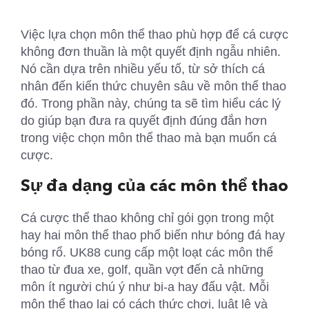
Việc lựa chọn môn thể thao phù hợp để cá cược
không đơn thuần là một quyết định ngẫu nhiên.
Nó cần dựa trên nhiều yếu tố, từ sở thích cá
nhân đến kiến thức chuyên sâu về môn thể thao
đó. Trong phần này, chúng ta sẽ tìm hiểu các lý
do giúp bạn đưa ra quyết định đúng đắn hơn
trong việc chọn môn thể thao mà bạn muốn cá
cược.
Sự đa dạng của các môn thể thao
Cá cược thể thao không chỉ gói gọn trong một
hay hai môn thể thao phổ biến như bóng đá hay
bóng rổ. UK88 cung cấp một loạt các môn thể
thao từ đua xe, golf, quần vợt đến cả những
môn ít người chú ý như bi-a hay đấu vật. Mỗi
môn thể thao lại có cách thức chơi, luật lệ và