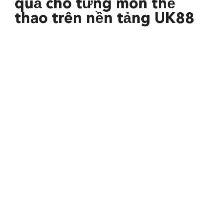
quả cho từng môn thể
thao trên nền tảng UK88