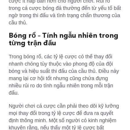
cược ít hấp dẫn hơn cho người chơi. Rủi ro
trong cá cược bóng đá thường đến từ yếu tố bất
ngờ trong thi đấu và tình trạng chấn thương của
cầu thủ.
Bóng rổ – Tính ngẫu nhiên trong
từng trận đấu
Trong bóng rổ, các tỷ lệ cược có thể thay đổi
nhanh chóng tùy thuộc vào phong độ của đội
bóng và hiệu suất thi đấu của cầu thủ. Điều này
mang lại cơ hội tốt nhưng cũng chứa đựng
nhiều rủi ro do tính ngẫu nhiên trong mỗi trận
đấu.
Người chơi cá cược cần phải theo dõi kỹ lưỡng
mọi thay đổi trong tỷ lệ cược để đưa ra quyết
định thông minh. Một số người có kinh nghiệm
khuyên rằng, nếu thấy một tỷ lệ cược bất