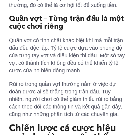
thường, đó có thể là cơ hội tốt để xuống tiền.
Quần vợt – Từng trận đấu là một
cuộc chơi riêng
Quần vợt có tính chất khác biệt khi mà mỗi trận
đấu đều độc lập. Tỷ lệ cược dựa vào phong độ
của từng tay vợt và điều kiện thi đấu. Một số tay
vợt có thành tích không đều có thể khiến tỷ lệ
cược của họ biến động mạnh.
Rủi ro trong quần vợt thường nằm ở việc dự
đoán được ai sẽ thắng trong trận đấu. Tuy
nhiên, người chơi có thể giảm thiểu rủi ro bằng
cách theo dõi các thông tin và kết quả gần đây,
cũng như những phân tích từ các chuyên gia.
Chiến lược cá cược hiệu