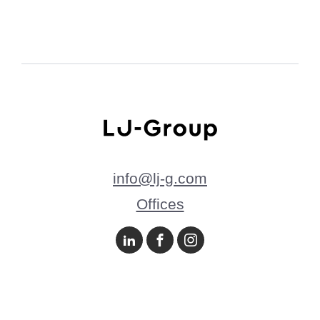
info@lj-g.com
Offices