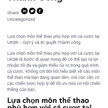
Share:
Uncategorized
Lựa chọn môn thể thao phù hợp với cá cược tại
UK88 – Gợi ý và Bí quyết Thành công
Lựa chọn môn thể thao phù hợp với cá cược tại
UK88
là bước đi quan trọng để có thể tạo ra lợi
nhuận tối đa và giảm thiểu rủi ro trong quá trình
cá cược. Không chỉ đòi hỏi hiểu biết về các môn
thể thao mà bạn đang quan tâm, mà còn cần có
các chiến lược hợp lý để tối ưu hóa cơ hội chiến
thắng của bạn.
Lựa chọn môn thể thao