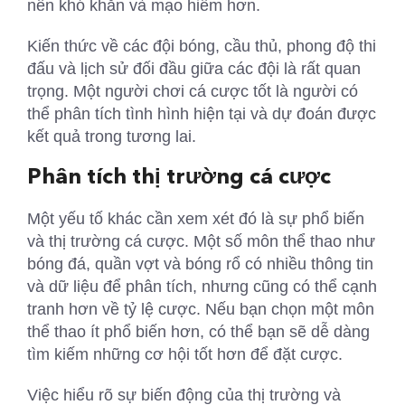
nên khó khăn và mạo hiểm hơn.
Kiến thức về các đội bóng, cầu thủ, phong độ thi
đấu và lịch sử đối đầu giữa các đội là rất quan
trọng. Một người chơi cá cược tốt là người có
thể phân tích tình hình hiện tại và dự đoán được
kết quả trong tương lai.
Phân tích thị trường cá cược
Một yếu tố khác cần xem xét đó là sự phổ biến
và thị trường cá cược. Một số môn thể thao như
bóng đá, quần vợt và bóng rổ có nhiều thông tin
và dữ liệu để phân tích, nhưng cũng có thể cạnh
tranh hơn về tỷ lệ cược. Nếu bạn chọn một môn
thể thao ít phổ biến hơn, có thể bạn sẽ dễ dàng
tìm kiếm những cơ hội tốt hơn để đặt cược.
Việc hiểu rõ sự biến động của thị trường và