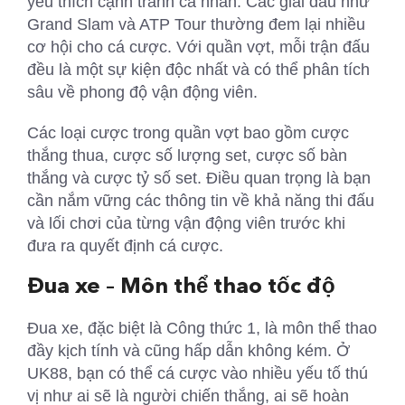
yêu thích cạnh tranh cá nhân. Các giải đấu như
Grand Slam và ATP Tour thường đem lại nhiều
cơ hội cho cá cược. Với quần vợt, mỗi trận đấu
đều là một sự kiện độc nhất và có thể phân tích
sâu về phong độ vận động viên.
Các loại cược trong quần vợt bao gồm cược
thắng thua, cược số lượng set, cược số bàn
thắng và cược tỷ số set. Điều quan trọng là bạn
cần nắm vững các thông tin về khả năng thi đấu
và lối chơi của từng vận động viên trước khi
đưa ra quyết định cá cược.
Đua xe – Môn thể thao tốc độ
Đua xe, đặc biệt là Công thức 1, là môn thể thao
đầy kịch tính và cũng hấp dẫn không kém. Ở
UK88, bạn có thể cá cược vào nhiều yếu tố thú
vị như ai sẽ là người chiến thắng, ai sẽ hoàn