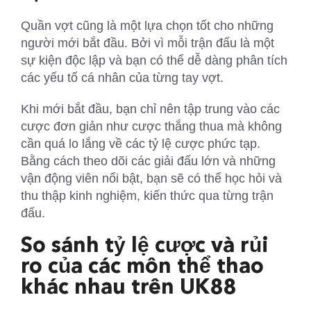
Quần vợt cũng là một lựa chọn tốt cho những
người mới bắt đầu. Bởi vì mỗi trận đấu là một
sự kiện độc lập và bạn có thể dễ dàng phân tích
các yếu tố cá nhân của từng tay vợt.
Khi mới bắt đầu, bạn chỉ nên tập trung vào các
cược đơn giản như cược thắng thua mà không
cần quá lo lắng về các tỷ lệ cược phức tạp.
Bằng cách theo dõi các giải đấu lớn và những
vận động viên nổi bật, bạn sẽ có thể học hỏi và
thu thập kinh nghiệm, kiến thức qua từng trận
đấu.
So sánh tỷ lệ cược và rủi
ro của các môn thể thao
khác nhau trên UK88