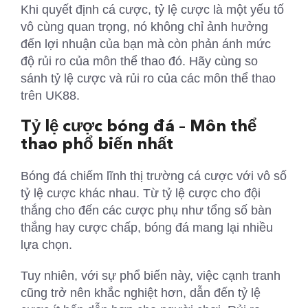
Khi quyết định cá cược, tỷ lệ cược là một yếu tố
vô cùng quan trọng, nó không chỉ ảnh hưởng
đến lợi nhuận của bạn mà còn phản ánh mức
độ rủi ro của môn thể thao đó. Hãy cùng so
sánh tỷ lệ cược và rủi ro của các môn thể thao
trên UK88.
Tỷ lệ cược bóng đá – Môn thể
thao phổ biến nhất
Bóng đá chiếm lĩnh thị trường cá cược với vô số
tỷ lệ cược khác nhau. Từ tỷ lệ cược cho đội
thắng cho đến các cược phụ như tổng số bàn
thắng hay cược chấp, bóng đá mang lại nhiều
lựa chọn.
Tuy nhiên, với sự phổ biến này, việc cạnh tranh
cũng trở nên khắc nghiệt hơn, dẫn đến tỷ lệ