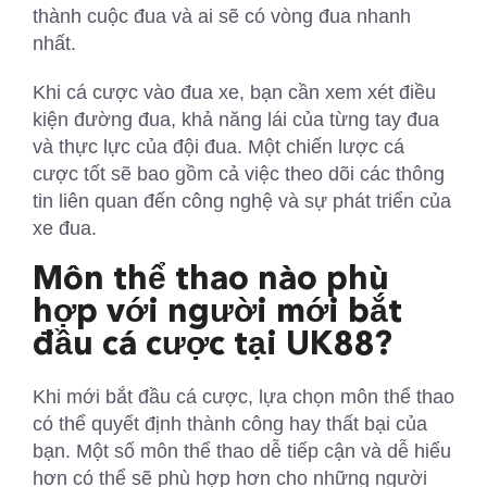
thành cuộc đua và ai sẽ có vòng đua nhanh
nhất.
Khi cá cược vào đua xe, bạn cần xem xét điều
kiện đường đua, khả năng lái của từng tay đua
và thực lực của đội đua. Một chiến lược cá
cược tốt sẽ bao gồm cả việc theo dõi các thông
tin liên quan đến công nghệ và sự phát triển của
xe đua.
Môn thể thao nào phù
hợp với người mới bắt
đầu cá cược tại UK88?
Khi mới bắt đầu cá cược, lựa chọn môn thể thao
có thể quyết định thành công hay thất bại của
bạn. Một số môn thể thao dễ tiếp cận và dễ hiểu
hơn có thể sẽ phù hợp hơn cho những người