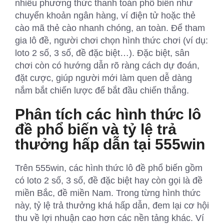
nhiều phương thức thanh toán phổ biến như
chuyển khoản ngân hàng, ví điện tử hoặc thẻ
cào mã thẻ cào nhanh chóng, an toàn. Để tham
gia lô đề, người chơi chọn hình thức chơi (ví dụ:
loto 2 số, 3 số, đề đặc biệt…). Đặc biệt, sân
chơi còn có hướng dẫn rõ ràng cách dự đoán,
đặt cược, giúp người mới làm quen dễ dàng
nắm bắt chiến lược để bắt đầu chiến thắng.
Phân tích các hình thức lô
đề phổ biến và tỷ lệ trả
thưởng hấp dẫn tại 555win
Trên 555win, các hình thức lô đề phổ biến gồm
có loto 2 số, 3 số, đề đặc biệt hay còn gọi là đề
miền Bắc, đề miền Nam. Trong từng hình thức
này, tỷ lệ trả thưởng khá hấp dẫn, đem lại cơ hội
thu về lợi nhuận cao hơn các nền tảng khác. Ví