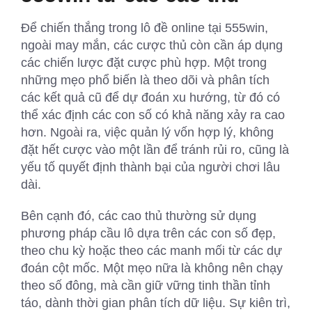
Để chiến thắng trong lô đề online tại 555win,
ngoài may mắn, các cược thủ còn cần áp dụng
các chiến lược đặt cược phù hợp. Một trong
những mẹo phổ biến là theo dõi và phân tích
các kết quả cũ để dự đoán xu hướng, từ đó có
thể xác định các con số có khả năng xảy ra cao
hơn. Ngoài ra, việc quản lý vốn hợp lý, không
đặt hết cược vào một lần để tránh rủi ro, cũng là
yếu tố quyết định thành bại của người chơi lâu
dài.
Bên cạnh đó, các cao thủ thường sử dụng
phương pháp cầu lô dựa trên các con số đẹp,
theo chu kỳ hoặc theo các manh mối từ các dự
đoán cột mốc. Một mẹo nữa là không nên chạy
theo số đông, mà cần giữ vững tinh thần tỉnh
táo, dành thời gian phân tích dữ liệu. Sự kiên trì,