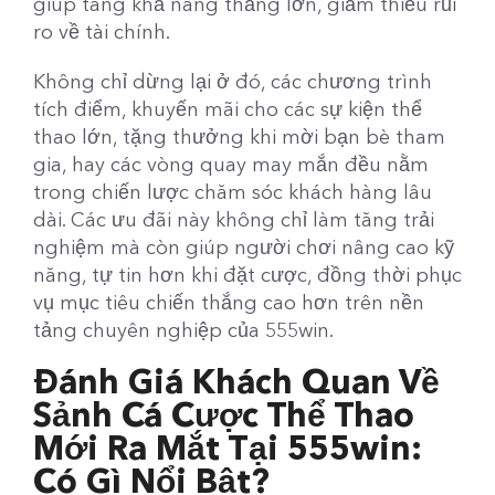
giúp tăng khả năng thắng lớn, giảm thiểu rủi
ro về tài chính.
Không chỉ dừng lại ở đó, các chương trình
tích điểm, khuyến mãi cho các sự kiện thể
thao lớn, tặng thưởng khi mời bạn bè tham
gia, hay các vòng quay may mắn đều nằm
trong chiến lược chăm sóc khách hàng lâu
dài. Các ưu đãi này không chỉ làm tăng trải
nghiệm mà còn giúp người chơi nâng cao kỹ
năng, tự tin hơn khi đặt cược, đồng thời phục
vụ mục tiêu chiến thắng cao hơn trên nền
tảng chuyên nghiệp của 555win.
Đánh Giá Khách Quan Về
Sảnh Cá Cược Thể Thao
Mới Ra Mắt Tại 555win:
Có Gì Nổi Bật?