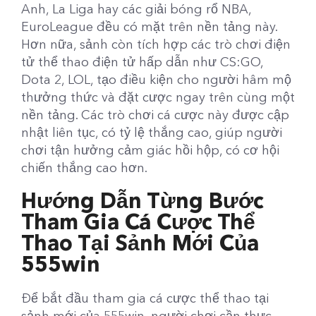
Anh, La Liga hay các giải bóng rổ NBA,
EuroLeague đều có mặt trên nền tảng này.
Hơn nữa, sảnh còn tích hợp các trò chơi điện
tử thể thao điện tử hấp dẫn như CS:GO,
Dota 2, LOL, tạo điều kiện cho người hâm mộ
thưởng thức và đặt cược ngay trên cùng một
nền tảng. Các trò chơi cá cược này được cập
nhật liên tục, có tỷ lệ thắng cao, giúp người
chơi tận hưởng cảm giác hồi hộp, có cơ hội
chiến thắng cao hơn.
Hướng Dẫn Từng Bước
Tham Gia Cá Cược Thể
Thao Tại Sảnh Mới Của
555win
Để bắt đầu tham gia cá cược thể thao tại