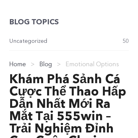
BLOG TOPICS
Uncategorized
50
Home
>
Blog
>
Emotional Options
Khám Phá Sảnh Cá
Cược Thể Thao Hấp
Dẫn Nhất Mới Ra
Mắt Tại 555win –
Trải Nghiệm Đỉnh