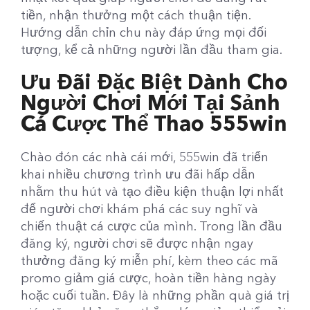
tiền, nhận thưởng một cách thuận tiện.
Hướng dẫn chỉn chu này đáp ứng mọi đối
tượng, kể cả những người lần đầu tham gia.
Ưu Đãi Đặc Biệt Dành Cho
Người Chơi Mới Tại Sảnh
Cá Cược Thể Thao 555win
Chào đón các nhà cái mới, 555win đã triển
khai nhiều chương trình ưu đãi hấp dẫn
nhằm thu hút và tạo điều kiện thuận lợi nhất
để người chơi khám phá các suy nghĩ và
chiến thuật cá cược của mình. Trong lần đầu
đăng ký, người chơi sẽ được nhận ngay
thưởng đăng ký miễn phí, kèm theo các mã
promo giảm giá cược, hoàn tiền hàng ngày
hoặc cuối tuần. Đây là những phần quà giá trị