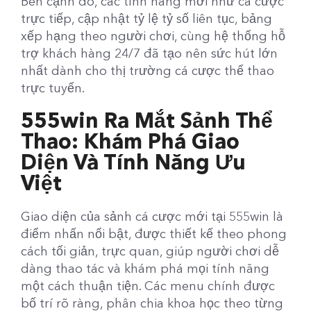
Bên cạnh đó, các tính năng mới như cá cược
trực tiếp, cập nhật tỷ lệ tỷ số liên tục, bảng
xếp hạng theo người chơi, cùng hệ thống hỗ
trợ khách hàng 24/7 đã tạo nên sức hút lớn
nhất dành cho thị trường cá cược thể thao
trực tuyến.
555win Ra Mắt Sảnh Thể
Thao: Khám Phá Giao
Diện Và Tính Năng Ưu
Việt
Giao diện của sảnh cá cược mới tại 555win là
điểm nhấn nổi bật, được thiết kế theo phong
cách tối giản, trực quan, giúp người chơi dễ
dàng thao tác và khám phá mọi tính năng
một cách thuận tiện. Các menu chính được
bố trí rõ ràng, phân chia khoa học theo từng