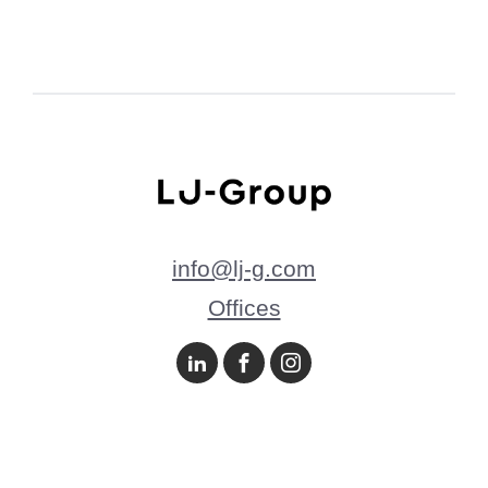
info@lj-g.com
Offices