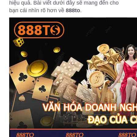
hiệu quả. Bài viết dưới đây sẽ mang đến cho
bạn cái nhìn rõ hơn về
888to
.