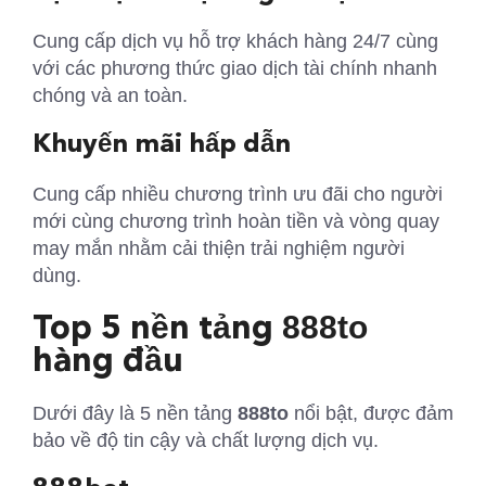
Cung cấp dịch vụ hỗ trợ khách hàng 24/7 cùng
với các phương thức giao dịch tài chính nhanh
chóng và an toàn.
Khuyến mãi hấp dẫn
Cung cấp nhiều chương trình ưu đãi cho người
mới cùng chương trình hoàn tiền và vòng quay
may mắn nhằm cải thiện trải nghiệm người
dùng.
888to
Top 5 nền tảng
hàng đầu
Dưới đây là 5 nền tảng
888to
nổi bật, được đảm
bảo về độ tin cậy và chất lượng dịch vụ.