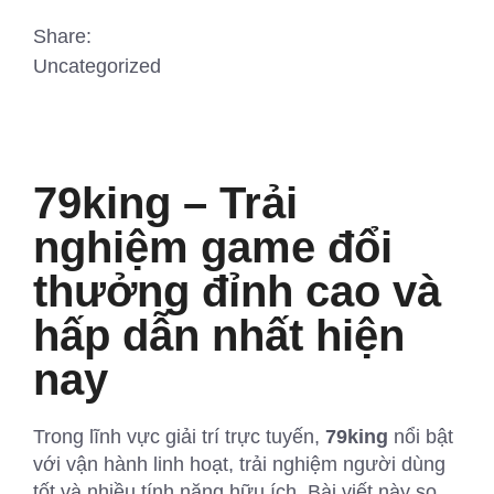
Share:
Uncategorized
79king – Trải
nghiệm game đổi
thưởng đỉnh cao và
hấp dẫn nhất hiện
nay
Trong lĩnh vực giải trí trực tuyến,
79king
nổi bật
với vận hành linh hoạt, trải nghiệm người dùng
tốt và nhiều tính năng hữu ích. Bài viết này so