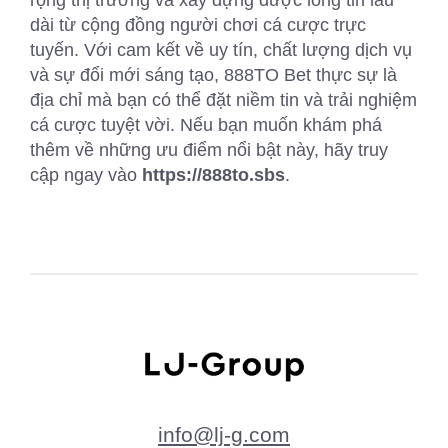
rộng thị trường và xây dựng được lòng tin lâu
dài từ cộng đồng người chơi cá cược trực
tuyến. Với cam kết về uy tín, chất lượng dịch vụ
và sự đổi mới sáng tạo, 888TO Bet thực sự là
địa chỉ mà bạn có thể đặt niềm tin và trải nghiệm
cá cược tuyệt vời. Nếu bạn muốn khám phá
thêm về những ưu điểm nổi bật này, hãy truy
cập ngay vào
https://888to.sbs
.
info@lj-g.com