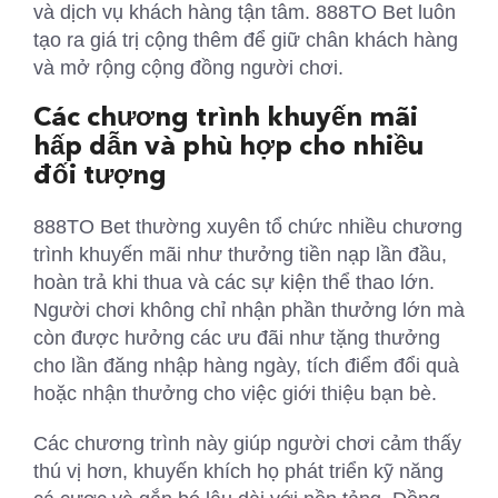
và dịch vụ khách hàng tận tâm. 888TO Bet luôn
tạo ra giá trị cộng thêm để giữ chân khách hàng
và mở rộng cộng đồng người chơi.
Các chương trình khuyến mãi
hấp dẫn và phù hợp cho nhiều
đối tượng
888TO Bet thường xuyên tổ chức nhiều chương
trình khuyến mãi như thưởng tiền nạp lần đầu,
hoàn trả khi thua và các sự kiện thể thao lớn.
Người chơi không chỉ nhận phần thưởng lớn mà
còn được hưởng các ưu đãi như tặng thưởng
cho lần đăng nhập hàng ngày, tích điểm đổi quà
hoặc nhận thưởng cho việc giới thiệu bạn bè.
Các chương trình này giúp người chơi cảm thấy
thú vị hơn, khuyến khích họ phát triển kỹ năng