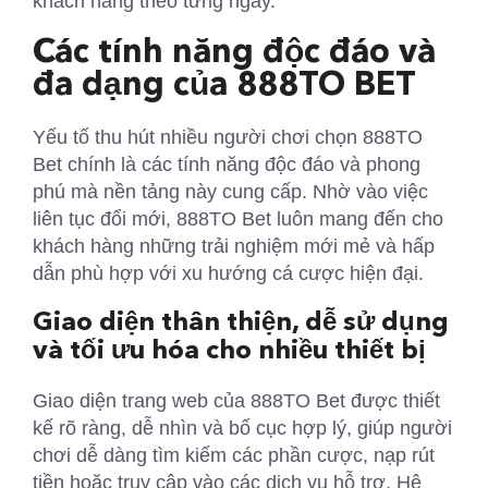
khách hàng theo từng ngày.
Các tính năng độc đáo và
đa dạng của 888TO BET
Yếu tố thu hút nhiều người chơi chọn 888TO
Bet chính là các tính năng độc đáo và phong
phú mà nền tảng này cung cấp. Nhờ vào việc
liên tục đổi mới, 888TO Bet luôn mang đến cho
khách hàng những trải nghiệm mới mẻ và hấp
dẫn phù hợp với xu hướng cá cược hiện đại.
Giao diện thân thiện, dễ sử dụng
và tối ưu hóa cho nhiều thiết bị
Giao diện trang web của 888TO Bet được thiết
kế rõ ràng, dễ nhìn và bố cục hợp lý, giúp người
chơi dễ dàng tìm kiếm các phần cược, nạp rút
tiền hoặc truy cập vào các dịch vụ hỗ trợ. Hệ