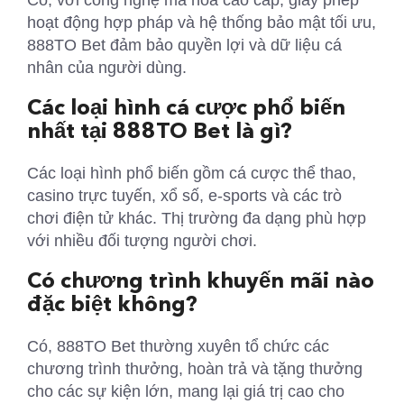
Có, với công nghệ mã hóa cao cấp, giấy phép
hoạt động hợp pháp và hệ thống bảo mật tối ưu,
888TO Bet đảm bảo quyền lợi và dữ liệu cá
nhân của người dùng.
Các loại hình cá cược phổ biến
nhất tại 888TO Bet là gì?
Các loại hình phổ biến gồm cá cược thể thao,
casino trực tuyến, xổ số, e-sports và các trò
chơi điện tử khác. Thị trường đa dạng phù hợp
với nhiều đối tượng người chơi.
Có chương trình khuyến mãi nào
đặc biệt không?
Có, 888TO Bet thường xuyên tổ chức các
chương trình thưởng, hoàn trả và tặng thưởng
cho các sự kiện lớn, mang lại giá trị cao cho