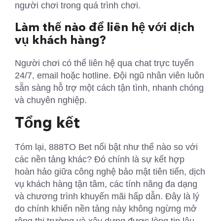
người chơi trong quá trình chơi.
Làm thế nào để liên hệ với dịch
vụ khách hàng?
Người chơi có thể liên hệ qua chat trực tuyến
24/7, email hoặc hotline. Đội ngũ nhân viên luôn
sẵn sàng hỗ trợ một cách tận tình, nhanh chóng
và chuyên nghiệp.
Tổng kết
Tóm lại, 888TO Bet nổi bật như thế nào so với
các nền tảng khác? Đó chính là sự kết hợp
hoàn hảo giữa công nghệ bảo mật tiên tiến, dịch
vụ khách hàng tận tâm, các tính năng đa dạng
và chương trình khuyến mãi hấp dẫn. Đây là lý
do chính khiến nền tảng này không ngừng mở