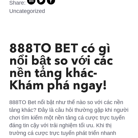
Share:
Uncategorized
888TO BET có gì
nổi bật so với các
nền tảng khác-
Khám phá ngay!
888TO
Bet nổi bật như thế nào so với các nền
tảng khác? Đây là câu hỏi thường gặp khi người
chơi tìm kiếm một nền tảng cá cược trực tuyến
đáng tin cậy với trải nghiệm tối ưu. Khi thị
trường cá cược trực tuyến phát triển nhanh