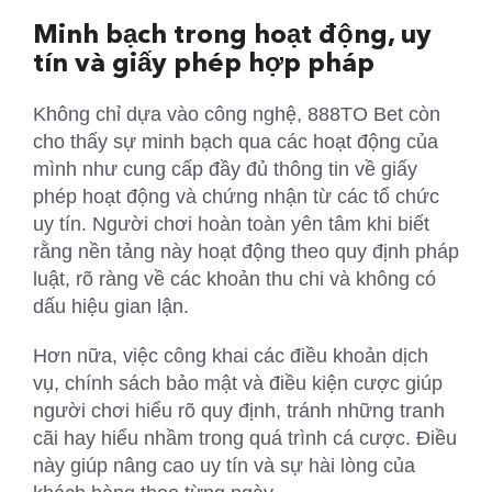
Minh bạch trong hoạt động, uy
tín và giấy phép hợp pháp
Không chỉ dựa vào công nghệ, 888TO Bet còn
cho thấy sự minh bạch qua các hoạt động của
mình như cung cấp đầy đủ thông tin về giấy
phép hoạt động và chứng nhận từ các tổ chức
uy tín. Người chơi hoàn toàn yên tâm khi biết
rằng nền tảng này hoạt động theo quy định pháp
luật, rõ ràng về các khoản thu chi và không có
dấu hiệu gian lận.
Hơn nữa, việc công khai các điều khoản dịch
vụ, chính sách bảo mật và điều kiện cược giúp
người chơi hiểu rõ quy định, tránh những tranh
cãi hay hiểu nhầm trong quá trình cá cược. Điều
này giúp nâng cao uy tín và sự hài lòng của