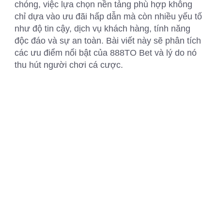
chóng, việc lựa chọn nền tảng phù hợp không
chỉ dựa vào ưu đãi hấp dẫn mà còn nhiều yếu tố
như độ tin cậy, dịch vụ khách hàng, tính năng
độc đáo và sự an toàn. Bài viết này sẽ phân tích
các ưu điểm nổi bật của 888TO Bet và lý do nó
thu hút người chơi cá cược.