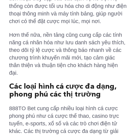
thống còn được tối ưu hóa cho di động như điện
thoại thông minh và máy tính bảng, giúp người
chơi có thể đặt cược mọi lúc, mọi nơi.
Hơn thế nữa, nền tảng cũng cung cấp các tính
năng cá nhân hóa như lưu danh sách yêu thích,
theo dõi tỷ lệ cược và thông báo nhanh về các
chương trình khuyến mãi mới, tạo cảm giác
thân thiện và thuận tiện cho khách hàng hiện
đại.
Các loại hình cá cược đa dạng,
phong phú các thị trường
888TO Bet cung cấp nhiều loại hình cá cược
phong phú như cá cược thể thao, casino trực
tuyến, e-sports, xổ số và các trò chơi điện tử
khác. Các thị trường cá cược đa dạng từ giải